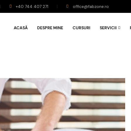
+40 744 407 271
office@fabzone.ro
ACASĂ
DESPRE MINE
CURSURI
SERVICII